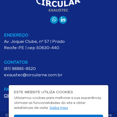
ENDEREÇO
Av. Joquei Clube, nº 57 | Prado
Recife-PE | cep 50630-440
CONTATOS
(81) 98885-9520
exaustec@circularne.com.br
FALE CONOSCO
ESTE WEBSITE UTILIZA COOKIES
Clique aqui
e entre em contato com a gente
Utilizamos cookies para melhorar a sua experiência,
otimizar as funcionalidades do site e obter
estatísticas de visita.
Saiba mais
Copyright © 2026 CIRCULAR EXAUSTEC | Todos os direitos